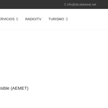
info@alcalalareal.net
ERVICIOS
RADIO/TV
TURISMO
visible (AEMET)