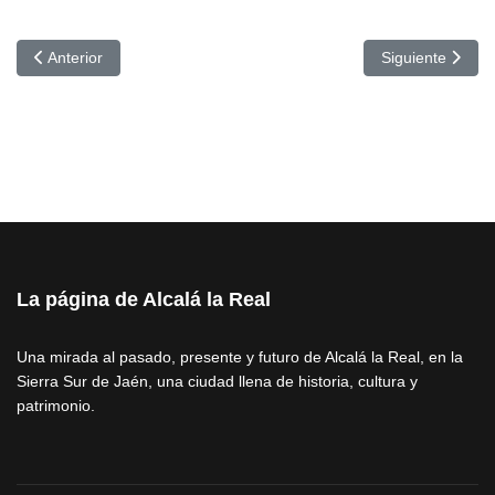
Artículo anterior: Nuevos recortes sanitarios de la Junta de Andal
Artículo siguien
Anterior
Siguiente
La página de Alcalá la Real
Una mirada al pasado, presente y futuro de Alcalá la Real, en la
Sierra Sur de Jaén, una ciudad llena de historia, cultura y
patrimonio.